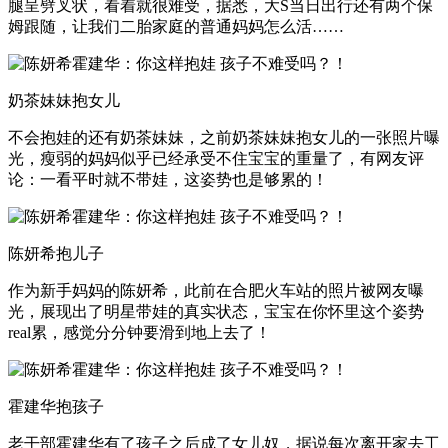
腿呈劈叉状，看着就很难受，据悉，大S当日出行还有两个保
姆跟随，让我们二胎家庭的普通妈妈怎么活……
奶茶妹妹抱女儿
不会抱娃的还有奶茶妹妹，之前奶茶妹妹抱女儿的一张照片曝
光，瘦弱的妈妈似乎已经承受不住宝宝的重量了，有网友评
论：一看平时就不带娃，这姿势也是够累的！
陈妍希抱儿子
作为新手妈妈的陈妍希，此前在合肥火车站的照片被网友曝
光，展现出了明星带娃的真实状态，宝宝在你怀里这个姿势
real累，感觉分分钟要滑到地上去了！
霍建华抱孩子
老干部霍建华有了孩子之后成了女儿奴，据说每次离开家去工