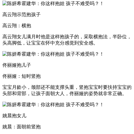
高云翔示范抱孩子
高云翔：横抱
高云翔女儿满月时他是这样抱孩子的，采取横抱法，半卧位，
头高脚低，让宝宝在怀中充分感觉到安全感。
佟丽娅抱儿子
佟丽娅：短时竖抱
宝宝月龄小，颈部还不能支撑头重，竖抱宝宝时要扶持宝宝的
头部和背部，让孩子面朝大人，佟丽娅的姿势就非常正确。
姚晨抱女儿
姚晨：面朝前竖抱