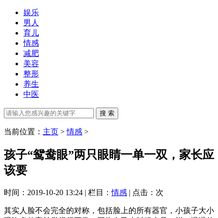
娱乐
男人
育儿
情感
减肥
美容
整形
养生
中医
当前位置：
主页
>
情感
>
孩子“鸳鸯眼”两只眼睛一单一双，家长应
该要
时间：2019-10-20 13:24 | 栏目：
情感
| 点击：
次
其实人脸不会完全的对称，包括脸上的所有器官，小孩子大小