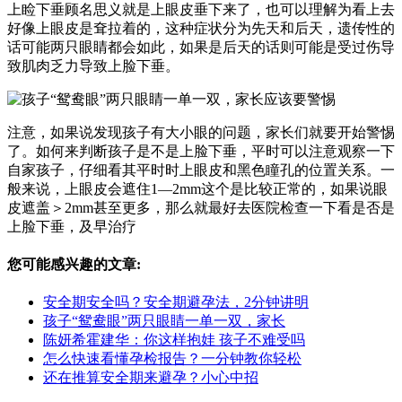
上睑下垂顾名思义就是上眼皮垂下来了，也可以理解为看上去
好像上眼皮是耷拉着的，这种症状分为先天和后天，遗传性的
话可能两只眼睛都会如此，如果是后天的话则可能是受过伤导
致肌肉乏力导致上脸下垂。
注意，如果说发现孩子有大小眼的问题，家长们就要开始警惕
了。如何来判断孩子是不是上脸下垂，平时可以注意观察一下
自家孩子，仔细看其平时时上眼皮和黑色瞳孔的位置关系。一
般来说，上眼皮会遮住1—2mm这个是比较正常的，如果说眼
皮遮盖＞2mm甚至更多，那么就最好去医院检查一下看是否是
上脸下垂，及早治疗
您可能感兴趣的文章:
安全期安全吗？安全期避孕法，2分钟讲明
孩子“鸳鸯眼”两只眼睛一单一双，家长
陈妍希霍建华：你这样抱娃 孩子不难受吗
怎么快速看懂孕检报告？一分钟教你轻松
还在推算安全期来避孕？小心中招