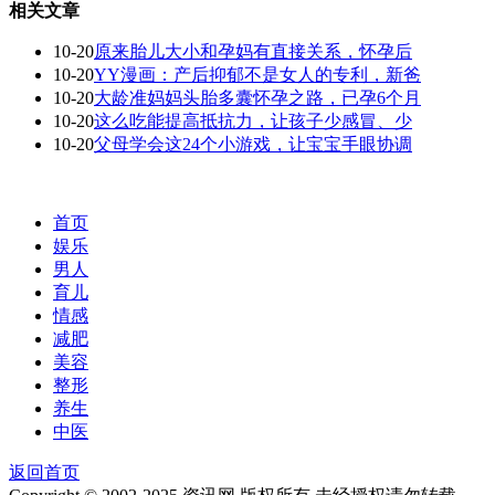
相关文章
10-20
原来胎儿大小和孕妈有直接关系，怀孕后
10-20
YY漫画：产后抑郁不是女人的专利，新爸
10-20
大龄准妈妈头胎多囊怀孕之路，已孕6个月
10-20
这么吃能提高抵抗力，让孩子少感冒、少
10-20
父母学会这24个小游戏，让宝宝手眼协调
首页
娱乐
男人
育儿
情感
减肥
美容
整形
养生
中医
返回首页