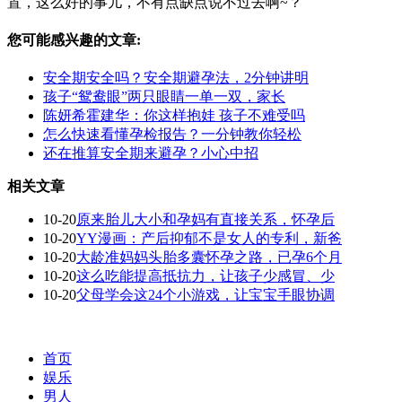
置，这么好的事儿，不有点缺点说不过去啊~？
您可能感兴趣的文章:
安全期安全吗？安全期避孕法，2分钟讲明
孩子“鸳鸯眼”两只眼睛一单一双，家长
陈妍希霍建华：你这样抱娃 孩子不难受吗
怎么快速看懂孕检报告？一分钟教你轻松
还在推算安全期来避孕？小心中招
相关文章
10-20
原来胎儿大小和孕妈有直接关系，怀孕后
10-20
YY漫画：产后抑郁不是女人的专利，新爸
10-20
大龄准妈妈头胎多囊怀孕之路，已孕6个月
10-20
这么吃能提高抵抗力，让孩子少感冒、少
10-20
父母学会这24个小游戏，让宝宝手眼协调
首页
娱乐
男人