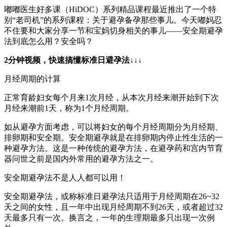
嘟嘟医生好多课（HiDOC）系列精品课程最近推出了一个特
别“老司机”的系列课程：关于避孕备孕那些事儿。今天嘟妈忍
不住要和大家分享一节和宝妈切身相关的事儿——安全期避孕
法到底怎么用？安全吗？
2分钟视频，快速搞懂标准日避孕法↓
↓
↓
月经周期的计算
正常育龄妇女每个月来1次月经，从本次月经来潮开始到下次
月经来潮前1天，称为1个月经周期。
如从避孕方面考虑，可以将妇女的每个月经周期分为月经期、
排卵期和安全期。安全期避孕就是在排卵期内停止性生活的一
种避孕方法。这是一种传统的避孕方法，在避孕药和宫内节育
器问世之前是国内外常用的避孕方法之一。
安全期避孕法不是人人都可以用！
安全期避孕法，或称标准日避孕法只适用于月经周期在26~32
天之间的女性，且一年中出现月经周期不到26天，或者超过32
天最多只有一次。换言之，一年的生理期最多只出现一次例