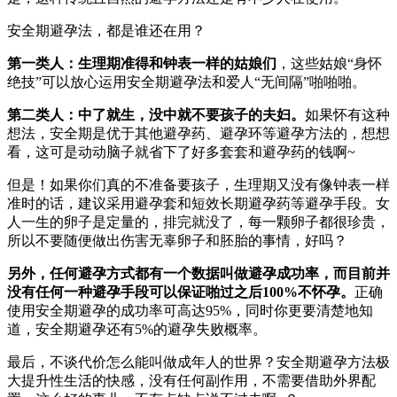
安全期避孕法，都是谁还在用？
第一类人：生理期准得和钟表一样的姑娘们
，这些姑娘“身怀
绝技”可以放心运用安全期避孕法和爱人“无间隔”啪啪啪。
第二类人：中了就生，没中就不要孩子的夫妇。
如果怀有这种
想法，安全期是优于其他避孕药、避孕环等避孕方法的，想想
看，这可是动动脑子就省下了好多套套和避孕药的钱啊~
但是！如果你们真的不准备要孩子，生理期又没有像钟表一样
准时的话，建议采用避孕套和短效长期避孕药等避孕手段。女
人一生的卵子是定量的，排完就没了，每一颗卵子都很珍贵，
所以不要随便做出伤害无辜卵子和胚胎的事情，好吗？
另外，任何避孕方式都有一个数据叫做避孕成功率
，而目前并
没有任何一种避孕手段可以保证啪过之后100%不怀孕。
正确
使用安全期避孕的成功率可高达95%，同时你更要清楚地知
道，安全期避孕还有5%的避孕失败概率。
最后，不谈代价怎么能叫做成年人的世界？安全期避孕方法极
大提升性生活的快感，没有任何副作用，不需要借助外界配