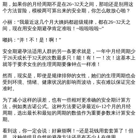
期，如果你的月经周期不是在26~32天之间，那咱还是别用这
个方法冒险，模棱两可算出来的安全期，你怎么敢放心啪？
小丽：“我最近这几个月大姨妈都超级规律，都在26~32天之
间，现在用安全期避孕肯定准啦！~啦啦啦啦~”
嘟妈：“并！不！是！啊！”
安全期避孕法适用人群的另一条要求就是，一年中月经周期少
于26天或长于32天的次数最多只！能！有！一！次！这基本上
就等于要求女生的生理周期要像钟点一样准！
然而，现实是，即使是规律排卵的女性，她们的生理周期也会
受到环境、情绪、健康状况的影响而波动，实在难以保证完全
准时。
为了减小这样的误差，也有一些相对更准确的安全期计算方
法，例如奥吉诺公式。这种方法要记录最近6~12个月的月经
周期，选出最长和最短的周期的数值作为重要参数来计算安全
期。
看到这，你一定会说：好麻烦啊！~还是花钱用套套算了！但
是，这种传统且自然的避孕方法还是有不少人在使用。