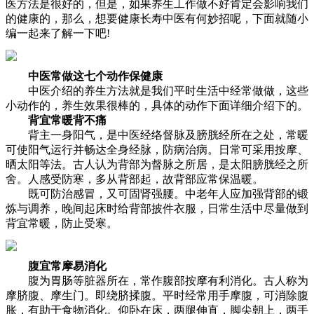
医方法是很好的，但是，如果养生工作做不好肯定会影响我们
的健康的，那么，想要健康长寿中医有何妙招呢，下面就随小
编一起来了解一下吧!
中医常做这七个动作保健康
中医介绍的养生方法就是我们平时生活中经常做做，这些
小动作的，养生效果很棒的，具体的动作下面详细介绍下的。
背宜常暖背不痛
背主一身阳气，是中医经络督脉及膀胱经所在之处，常暖
可使阳气运行并畅达全身经脉，防病治病。日常可采用按摩、
晒太阳等法。古人认为背部为督脉之所居，是太阳膀胱经之所
舍。人感受防寒，多从背部起，故背部应常保温暖。
既可防治感冒，又可固肾强腰。中老年人应加强背部的锻
炼与调养，晚间起床时给背部披件衣服，日常生活中尽量做到
背宜常暖，防止受寒。
腹宜常摩易消化
腹为胃肠等脏器所在，常作腹部按摩有利消化。古人称为
摩脐腹、摩生门。即绕脐揉腹。平时经常用手摩腹，可消除腹
胀，有助于食物消化。仰卧在床，两腿伸直，脚尖朝上，两手