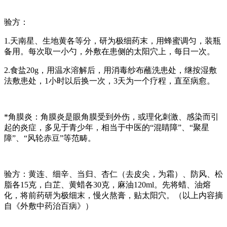
验方：
1.天南星、生地黄各等分，研为极细药末，用蜂蜜调匀，装瓶
备用。每次取一小勺，外敷在患侧的太阳穴上，每日一次。
2.食盐20g，用温水溶解后，用消毒纱布蘸洗患处，继按湿敷
法敷患处，1小时以后换一次，3天为一个疗程，直至病愈。
*角膜炎
：角膜炎是眼角膜受到外伤，或理化刺激、感染而引
起的炎症，多见于青少年，相当于中医的“混睛障”、“聚星
障”、“风轮赤豆”等范畴。
验方：黄连、细辛、当归、杏仁（去皮尖，为霜）、防风、松
脂各15克，白芷、黄蜡各30克，麻油120ml。先将蜡、油熔
化，将前药研为极细末，慢火熬膏，贴太阳穴。（以上内容摘
自《外敷中药治百病》）