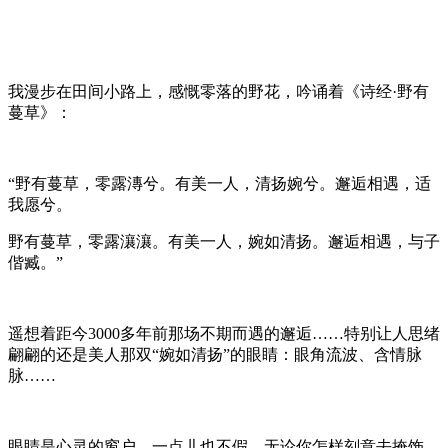
我漫步在田间小路上，感慨零落的野花，吟诵着《诗经·野有
蔓草》：
“野有蔓草，零露漙兮。有美一人，清扬婉兮。邂逅相遇，适
我愿兮。
野有蔓草，零露瀼瀼。有美一人，婉如清扬。邂逅相遇，与子
偕臧。”
遥想着距今3000多年前那场不期而遇的邂逅……特别让人思绪
翩翩的还是美人那双“婉如清扬”的眼睛：眼角流波、含情脉
脉……
眼睛是心灵的窗户，一点儿也不假。无论你怎样刻意去掩饰，