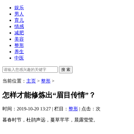
娱乐
男人
育儿
情感
减肥
美容
整形
养生
中医
当前位置：
主页
>
整形
>
怎样才能修炼出“眉目传情”？
时间：2019-10-20 13:27 | 栏目：
整形
| 点击：
次
暮春时节，杜鹃声远，蔓草芊芊，晨露莹莹。