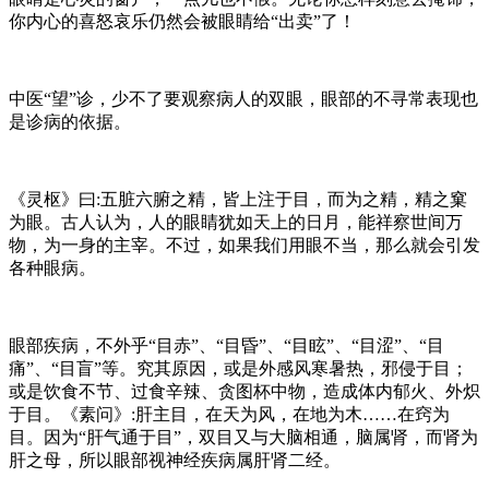
你内心的喜怒哀乐仍然会被眼睛给“出卖”了！
中医“望”诊，少不了要观察病人的双眼，眼部的不寻常表现也
是诊病的依据。
《灵枢》曰:五脏六腑之精，皆上注于目，而为之精，精之窠
为眼。
古人认为，人的眼睛犹如天上的日月，能祥察世间万
物，为一身的主宰。不过，如果我们用眼不当，那么就会引发
各种眼病。
眼部疾病，不外乎“目赤”、“目昏”、“目眩”、“目涩”、“目
痛”、“目盲”等。究其原因，或是外感风寒暑热，邪侵于目；
或是饮食不节、过食辛辣、贪图杯中物，造成体内郁火、外炽
于目。《素问》:肝主目，在天为风，在地为木……在窍为
目。因为“肝气通于目”，双目又与大脑相通，脑属肾，而肾为
肝之母，所以眼部视神经疾病属肝肾二经。