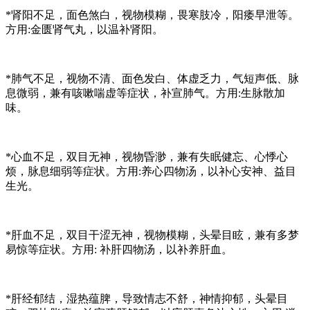
*
肾阳不足
，面色煞白，视物模糊，畏寒肢冷，阳痿早泄等。
方用:金匮肾气丸，以温补肾阳。
*
肺气不足
，视物不清、面色发白、体虚乏力，气短声低、脉
息微弱，兼有咳嗽喘虚等症状，补宣肺气。方用:生脉散加
味。
*
心血不足
，双目无神，视物昏渺，兼有失眠健忘、心悸心
烦，脉息细弱等症状。方用:养心四物汤，以补心安神、益目
生光。
*
肝血不足
，双目干涩无神，视物模糊，头晕目眩，兼有多梦
易惊等症状。方用: 补肝四物汤，以补养肝血。
*
肝经郁结
，湿热蕴脾，导致情志不舒，神情抑郁，头晕目