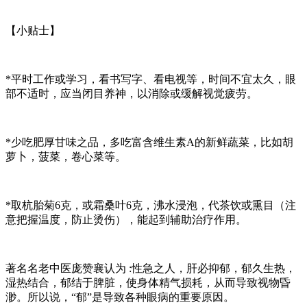
【小贴士】
*平时工作或学习，看书写字、看电视等，时间不宜太久，眼
部不适时，应当闭目养神，以消除或缓解视觉疲劳。
*少吃肥厚甘味之品，多吃富含维生素A的新鲜蔬菜，比如胡
萝卜，菠菜，卷心菜等。
*取杭胎菊6克，或霜桑叶6克，沸水浸泡，代茶饮或熏目（注
意把握温度，防止烫伤），能起到辅助治疗作用。
著名名老中医庞赞襄认为 :性急之人，肝必抑郁，郁久生热，
湿热结合，郁结于脾脏，使身体精气损耗，从而导致视物昏
渺。所以说，“郁”是导致各种眼病的重要原因。