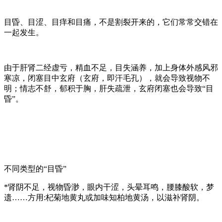
目昏、目涩、目痒和目痛，不是割裂开来的，它们常常交错在
一起发生。
由于肝肾二经虚亏，精血不足，目失涵养，加上身体外感风邪
寒凉，闭塞目中玄府（玄府，即汗毛孔），就会导致视物不
明；情志不舒，郁积于胸，肝失疏泄，玄府闭塞也会导致“目
昏”。
不同类型的“目昏”
*
肾阴不足
，视物昏渺，眼内干涩，头晕耳鸣，腰膝酸软，梦
遗……方用:杞菊地黄丸或加味知柏地黄汤，以滋补肾阴。