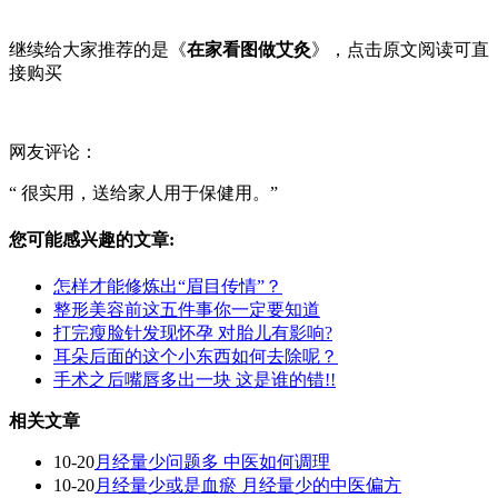
继续给大家推荐的是《
在家看图做艾灸
》，点击
原文阅读
可直
接购买
网友评论：
“ 很实用，送给家人用于保健用。”
您可能感兴趣的文章:
怎样才能修炼出“眉目传情”？
整形美容前这五件事你一定要知道
打完瘦脸针发现怀孕 对胎儿有影响?
耳朵后面的这个小东西如何去除呢？
手术之后嘴唇多出一块 这是谁的错!!
相关文章
10-20
月经量少问题多 中医如何调理
10-20
月经量少或是血瘀 月经量少的中医偏方