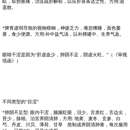
眩，双协胀痛，治宜疏肝解郁，以应肝喜条达之性。方用:逍
遥散。
*
脾胃虚弱
导致的视物模糊，神疲乏力，倦怠嗜睡，面色萎
黄，食少便溏。方用:补中益气汤，以补脾建中、生养气血。
眼睛干涩是因为“肝虚血少，肺阴不足，阴虚火旺。”（《审视
瑶函》）
不同类型的“目涩”
*
肺阴不足型
: 眼内干涩，频频眨眼，泪少。舌质红，舌边尖，
苔少，脉细。治宜养阴清肺，方用: 地黄、麦冬、玄参、白
芍、丹皮、川贝、薄荷、甘草 熬制成养阴清肺膏，每次服用