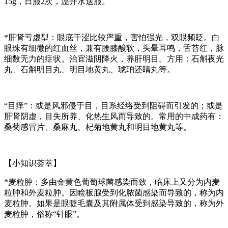
15g，日服2次，温开水送服。
*
肝肾亏虚型
：眼底干涩比较严重，害怕强光，双眼频眨。白
眼珠有细微的红血丝，兼有腰膝酸软，头晕耳鸣，舌苔红，脉
细数无力的症状。治宜滋阴降火，养肝明目。方用：石斛夜光
丸、石斛明目丸、明目地黄丸、琥珀还睛丸等。
“目痒”
：或是风邪侵于目，目系经络受到阻碍而引发的；或是
肝肾阴虚，目失所养、化热生风而导致的。常用的中成药有：
桑菊感冒片、桑麻丸、杞菊地黄丸和明目地黄丸等。
【小知识荟萃】
*麦粒肿
：多由金黄色葡萄球菌感染而致，临床上又分为内麦
粒肿和外麦粒肿。因睑板腺受到化脓菌感染而导致的，称为内
麦粒肿。如果是眼睫毛囊及其附属体受到感染导致的，称为外
麦粒肿，俗称“针眼”。