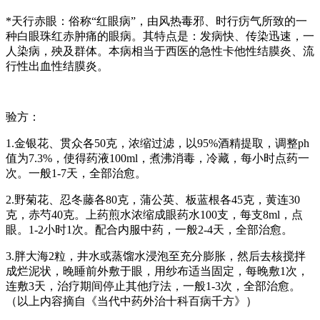
*天行赤眼
：俗称“红眼病”，由风热毒邪、时行疠气所致的一
种白眼珠红赤肿痛的眼病。其特点是：发病快、传染迅速，一
人染病，殃及群体。本病相当于西医的急性卡他性结膜炎、流
行性出血性结膜炎。
验方：
1.金银花、贯众各50克，浓缩过滤，以95%酒精提取，调整ph
值为7.3%，使得药液100ml，煮沸消毒，冷藏，每小时点药一
次。一般1-7天，全部治愈。
2.野菊花、忍冬藤各80克，蒲公英、板蓝根各45克，黄连30
克，赤芍40克。上药煎水浓缩成眼药水100支，每支8ml，点
眼。1-2小时1次。配合内服中药，一般2-4天，全部治愈。
3.胖大海2粒，井水或蒸馏水浸泡至充分膨胀，然后去核搅拌
成烂泥状，晚睡前外敷于眼，用纱布适当固定，每晚敷1次，
连敷3天，治疗期间停止其他疗法，一般1-3次，全部治愈。
（以上内容摘自《当代中药外治十科百病千方》）